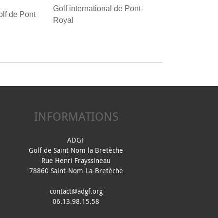
Golf international de Pont-
olf de Pont
Royal
INFORMATIONS
ADGF
Golf de Saint Nom la Bretèche
Rue Henri Frayssineau
78860 Saint-Nom-La-Bretèche
contact@adgf.org
06.13.98.15.58