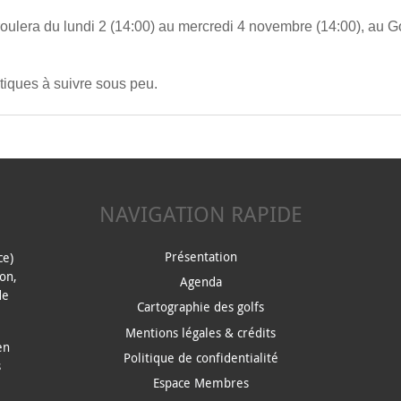
ulera du lundi 2 (14:00) au mercredi 4 novembre (14:00), au G
tiques à suivre sous peu.
NAVIGATION RAPIDE
ce)
Présentation
ion,
Agenda
de
Cartographie des golfs
Mentions légales & crédits
en
Politique de confidentialité
s
Espace Membres